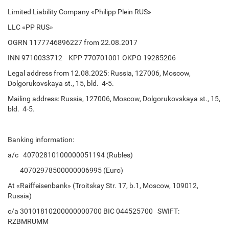
Limited Liability Company «Philipp Plein RUS»
LLC «PP RUS»
OGRN 1177746896227 from 22.08.2017
INN 9710033712 KPP 770701001 OKPO 19285206
Legal address from 12.08.2025: Russia, 127006, Moscow,
Dolgorukovskaya st., 15, bld. 4-5.
Mailing address: Russia, 127006, Moscow, Dolgorukovskaya st., 15,
bld. 4-5.
Banking information:
a/с 40702810100000051194 (Rubles)
40702978500000006995 (Euro)
At «Raiffeisenbank» (Troitskay Str. 17, b.1, Moscow, 109012,
Russia)
c/a 30101810200000000700 BIC 044525700 SWIFT:
RZBMRUMM