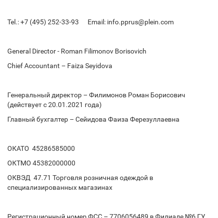
Tel.: +7 (495) 252-33-93 Email: info.pprus@plein.com
General Director - Roman Filimonov Borisovich
Chief Accountant – Faiza Seyidova
Генеральный директор – Филимонов Роман Борисович
(действует с 20.01.2021 года)
Главный бухгалтер – Сейидова Фаиза Ферезуллаевна
ОКАТО 45286585000
ОКТМО 45382000000
ОКВЭД 47.71 Торговля розничная одеждой в
специализированных магазинах
Регистрационный номер ФСС – 7706056489 в Филиале №6 ГУ