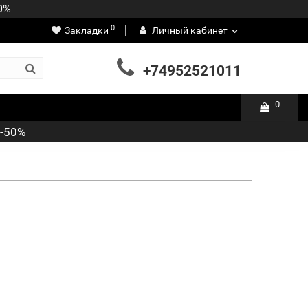
50%
0
Закладки
Личный кабинет
+74952521011
0
 -50%