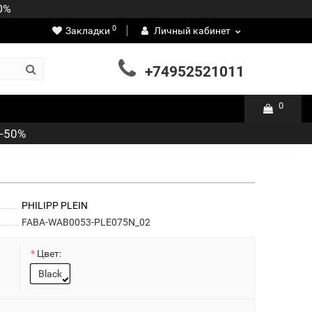
50%
0
Закладки
Личный кабинет
+74952521011
0
 -50%
PHILIPP PLEIN
FABA-WAB0053-PLE075N_02
Цвет:
Black