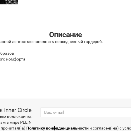
Описание
канной легкостью пополнить повседневный гардероб.
образов
ого комфорта
Inner Circle
вым коллекциям,
ам в мире PLEIN
 прочитал(-а)
Политику конфиденциальности
и согласен(-на) с ус