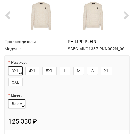
Производитель:
PHILIPP PLEIN
Модель:
SAEC-MKO1387-PKN002N_06
Размер:
3XL
4XL
5XL
L
M
S
XL
XXL
Цвет:
Beige
125 330 ₽